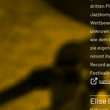
dritten P
Jazzkomp
Wettbewer
unknown.
wie dem 
sie eigen
nimmt ih
Record a
Festival
patr
Elise 