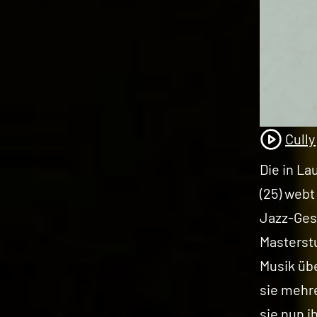
Cully
Die in La
(25) webt
Jazz-Ges
Masterstu
Musik üb
sie mehre
sie nun i