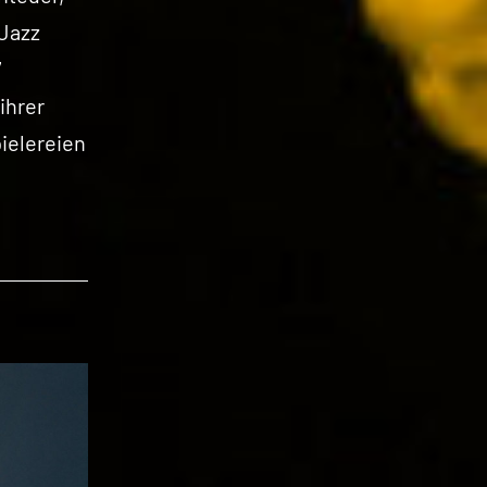
 Jazz
7
ihrer
ielereien