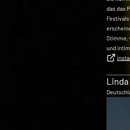
das das P
Festivals
erscheine
Stimme, 
und intim
inst
Linda
Deutschl