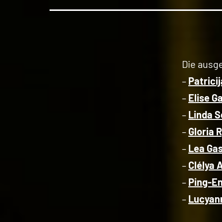
Die ausg
–
Patrici
–
Elise G
–
Linda S
–
Gloria 
–
Lea Ga
–
Clélya
–
Ping-E
–
Lucyann