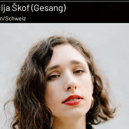
ija Škof (Gesang)
n/Schweiz