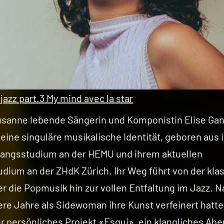
 jazz part.3 My mind avec la star
usanne lebende Sängerin und Komponistin Elise Gan
 eine singuläre musikalische Identität, geboren aus
angsstudium an der HEMU und ihrem aktuellen
dium an der ZHdK Zürich. Ihr Weg führt von der kla
er die Popmusik hin zur vollen Entfaltung im Jazz.
re Jahre als Sidewoman ihre Kunst verfeinert hatte,
hr persönliches Projekt «Esgui», ein klangliches Abe