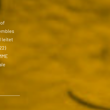
 of
embles
leitet
22)
EMME
ale