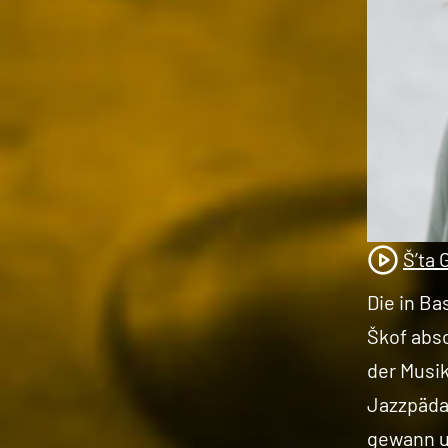
Š’ta 
Die in Ba
Škof abs
der Musik
Jazzpäda
gewann u