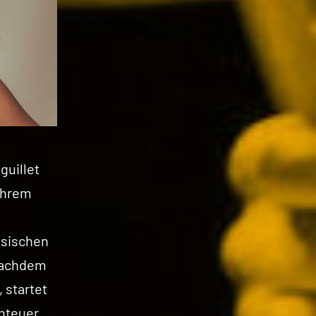
guillet
 ihrem
ssischen
 Nachdem
 startet
nteuer,