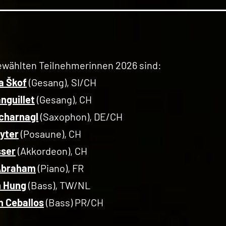
ewählten Teilnehmerinnen 2026 sind:
ja Škof
(Gesang), SI/CH
anguillet
(Gesang), CH
charnagl
(Saxophon), DE/CH
Ryter
(Posaune), CH
sser
(Akkordeon), CH
 Abraham
(Piano), FR
n Hung
(Bass), TW/NL
 Ceballos
(Bass) PR/CH