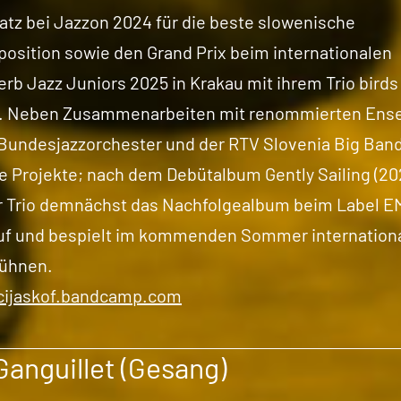
latz bei Jazzon 2024 für die beste slowenische
osition sowie den Grand Prix beim internationalen
b Jazz Juniors 2025 in Krakau mit ihrem Trio birds
 Neben Zusammenarbeiten mit renommierten Ens
Bundesjazzorchester und der RTV Slovenia Big Band 
e Projekte; nach dem Debütalbum Gently Sailing (20
r Trio demnächst das Nachfolgealbum beim Label 
uf und bespielt im kommenden Sommer internation
bühnen.
icijaskof.bandcamp.com
Ganguillet (Gesang)