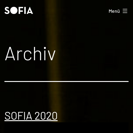
Zum
SOFIA
Menü
Inhalt
springen
Archiv
SOFIA 2020