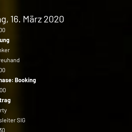
g, 16. März 2020
00
tung
nker
reuhand
00
hase: Booking
:00
trag
rty
leiter SIG
30