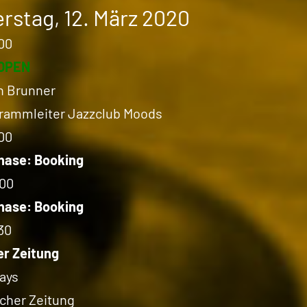
rstag, 12. März 2020
00
OPEN
n Brunner
grammleiter Jazzclub Moods
00
hase: Booking
:00
hase: Booking
30
er Zeitung
ays
cher Zeitung