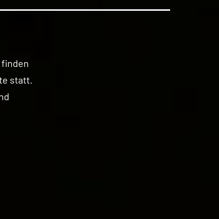
finden
e statt.
nd