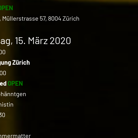
OPEN
, Müllerstrasse 57, 8004 Zürich
ag, 15. März 2020
00
gung Zürich
:00
ted
OPEN
ohänntgen
istin
30
mmermatter