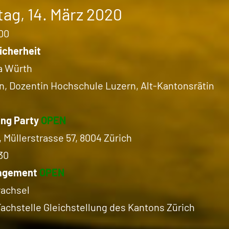
ag, 14. März 2020
00
icherheit
a Würth
n, Dozentin Hochschule Luzern, Alt-Kantonsrätin
ng Party
OPEN
, Müllerstrasse 57, 8004 Zürich
30
agement
OPEN
rachsel
Fachstelle Gleichstellung des Kantons Zürich