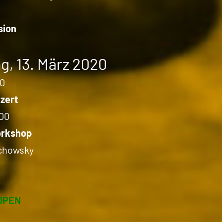
sion
g, 13. März 2020
00
zert
:00
orkshop
chowsky
OPEN