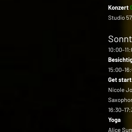
Konzert
Studio 57
Sonnt
10:00–11:
Besichti
15:00–16
Get star
Nicole J
Saxophon
16:30–17:
Yoga
Alice Su