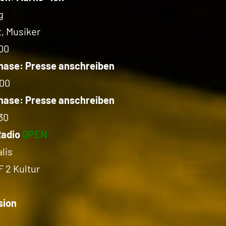
g
, Musiker
00
hase: Presse anschreiben
:00
hase: Presse anschreiben
30
Radio
OPEN
lis
 2 Kultur
sion